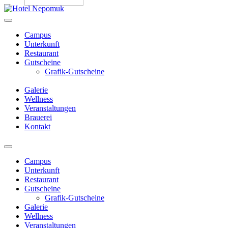
Zum
Inhalt
springen
Campus
Unterkunft
Restaurant
Gutscheine
Grafik-Gutscheine
Galerie
Wellness
Veranstaltungen
Brauerei
Kontakt
Menü
Campus
Unterkunft
Restaurant
Gutscheine
Grafik-Gutscheine
Galerie
Wellness
Veranstaltungen